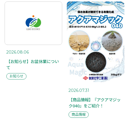
TOP
SUSTAINABILITY
トップページ
サスティナ
ビリティ
ABOUT US
私たちに
RECRUIT
ついて
採用情報
COMPANY
TOPICS
2026.08.06
会社概要
トピックス
【お知らせ】お盆休業につい
BUSINESS
て
事業案内
お知らせ
CASE STUDY
事例紹介
2026.07.31
【商品情報】『アクアマジッ
ク040』をご紹介！
商品情報