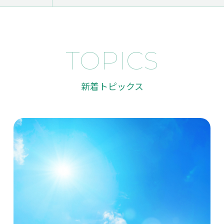
P
SUSTAINABILITY
TOPICS
ップページ
サスティナ
ビリティ
新着トピックス
OUT US
RECRUIT
たちに
ついて
採用情報
PRIVACY 
MPANY
TOPICS
社概要
トピックス