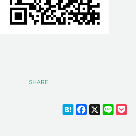
SHARE
Hatena
Facebook
X
Line
Poc