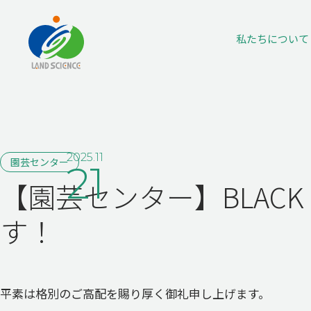
私たちに
ついて
2025.11
園芸センター
21
【園芸センター】BLACK F
す！
平素は格別のご高配を賜り厚く御礼申し上げます。