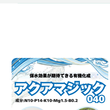
TO
ト
AB
私
CO
会