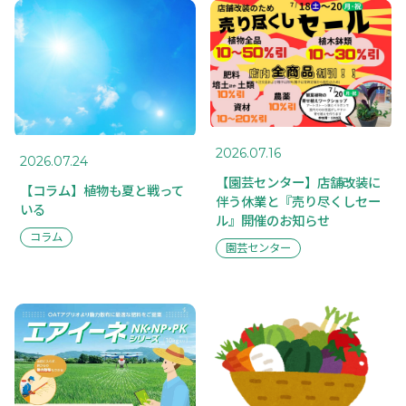
TOP
SUSTAINABILITY
トップページ
サスティナ
ビリティ
ABOUT US
私たちに
RECRUIT
ついて
採用情報
COMPANY
TOPICS
2026.07.16
2026.07.24
会社概要
トピックス
【園芸センター】店舗改装に
【コラム】植物も夏と戦って
伴う休業と『売り尽くしセー
BUSINESS
いる
事業案内
ル』開催のお知らせ
コラム
園芸センター
CASE STUDY
事例紹介