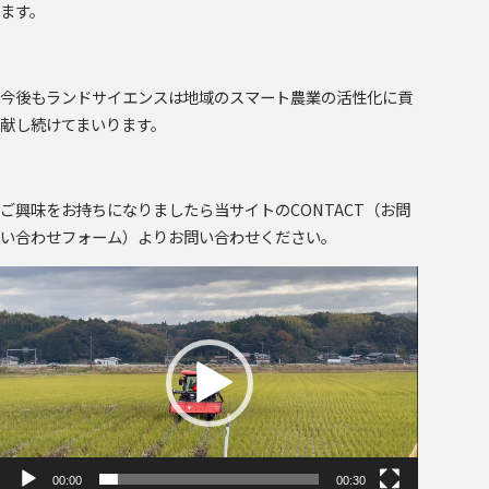
ます。
今後もランドサイエンスは地域のスマート農業の活性化に貢
献し続けてまいります。
ご興味をお持ちになりましたら当サイトのCONTACT（お問
い合わせフォーム）よりお問い合わせください。
動
画
プ
レ
ー
ヤ
00:00
00:30