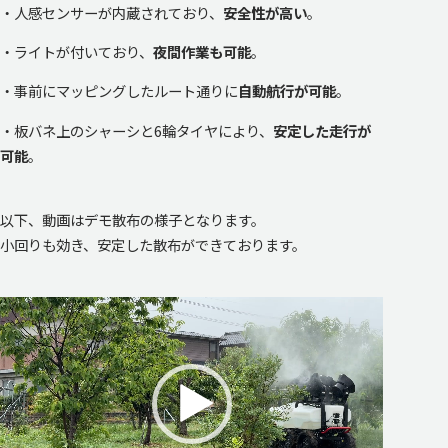
・人感センサーが内蔵されており、
安全性が高い
。
・ライトが付いており、
夜間作業も可能
。
・事前にマッピングしたルート通りに
自動航行が可能
。
・板バネ上のシャーシと6輪タイヤにより、
安定した走行が
可能
。
以下、動画はデモ散布の様子となります。
小回りも効き、安定した散布ができております。
動
画
プ
レ
ー