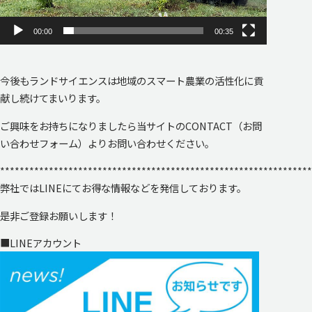
ヤ
00:00
00:35
ー
今後もランドサイエンスは地域のスマート農業の活性化に貢
献し続けてまいります。
ご興味をお持ちになりましたら当サイトのCONTACT（お問
い合わせフォーム）よりお問い合わせください。
****************************************************************
弊社ではLINEにてお得な情報などを発信しております。
是非ご登録お願いします！
■LINEアカウント