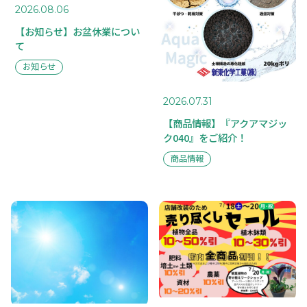
ABOUT US
2026.08.06
私たちに
RECRUIT
【お知らせ】お盆休業につい
ついて
採用情報
て
COMPANY
TOPICS
お知らせ
会社概要
トピックス
BUSINESS
2026.07.31
事業案内
【商品情報】『アクアマジッ
ク040』をご紹介！
CASE STUDY
事例紹介
商品情報
MAIL FORM
PRIVACY POLICY