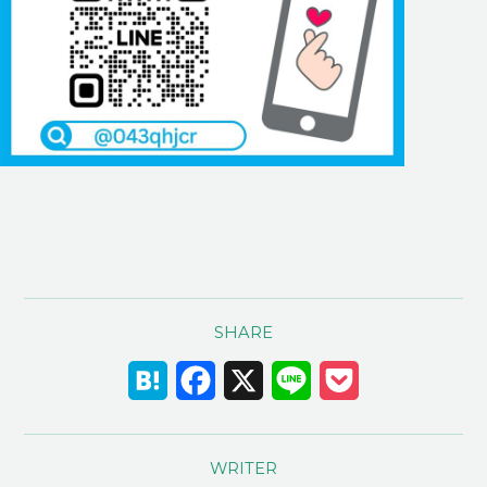
SHARE
Hatena
Facebook
X
Line
Pocket
WRITER