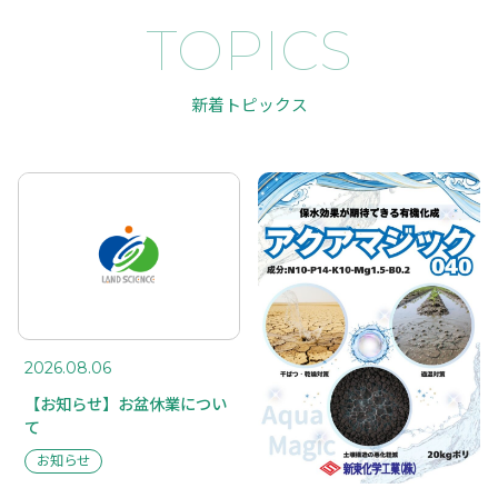
TOPICS
新着トピックス
TOP
SUSTAINABILITY
トップページ
サスティナ
ビリティ
ABOUT US
私たちに
RECRUIT
ついて
採用情報
COMPANY
TOPICS
会社概要
トピックス
BUSINESS
事業案内
2026.08.06
【お知らせ】お盆休業につい
CASE STUDY
事例紹介
て
お知らせ