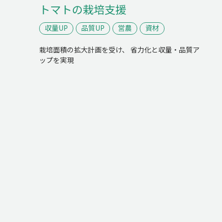
トマトの栽培支援
収量UP
品質UP
営農
資材
栽培面積の拡大計画を受け、
省力化と収量・品質ア
ップを実現
TO
ト
AB
私