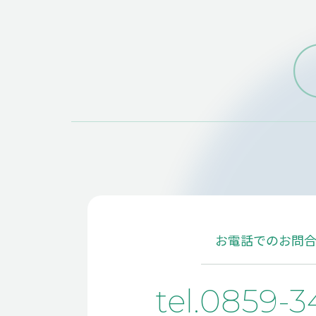
CO
会
BU
事
CA
事
お電話でのお問
tel.0859-3