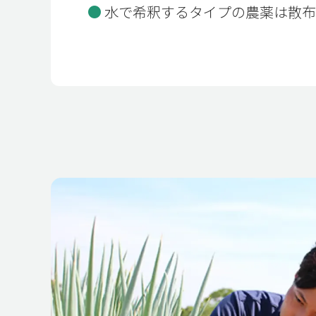
水で希釈するタイプの農薬は散
TO
ト
AB
私
CO
会