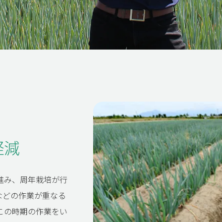
、
軽減
進み、周年栽培が行
などの作業が重なる
この時期の作業をい