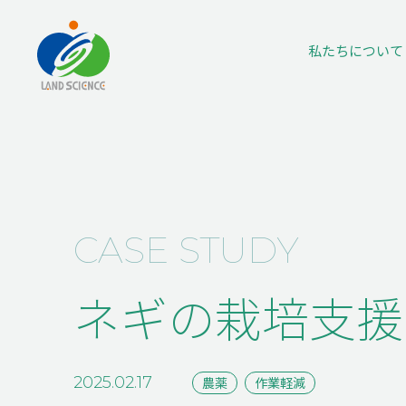
私たちに
ついて
CASE STUDY
ネギの栽培支援
2025.02.17
農薬
作業軽減