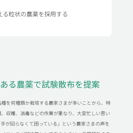
える粒状の農薬を採用する
MAIL FORM
POLICY
ある農薬で試験散布を提案
品種を何種類か栽培する農家さまが多いことから、特
種、収穫、消毒などの作業が重なり、大変忙しい思い
「手が回らなくて困っている」という農家さまの声を