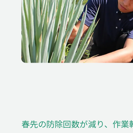
BU
事
CA
事
春先の防除回数が減り、作業