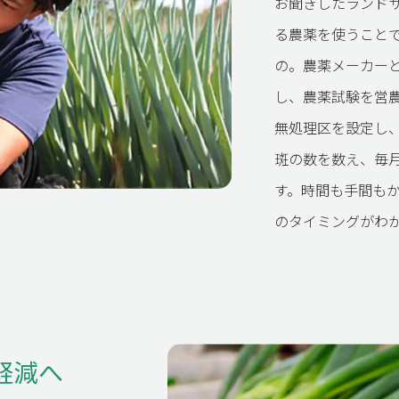
お聞きしたランド
る農薬を使うこと
の。農薬メーカー
し、農薬試験を営
SINESS
業案内
無処理区を設定し
斑の数を数え、毎
す。時間も手間も
のタイミングがわ
SE STUDY
例紹介
軽減へ