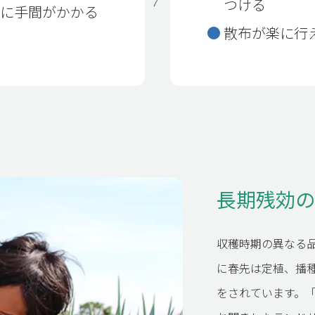
つける
布に手間がかかる
散布が楽に行
P
SUSTAINABILITY
ップページ
サスティナ
ビリティ
OUT US
RECRUIT
たちに
ついて
採用情報
PRIVACY 
長期残効の
収穫時期の異なる
に春先は定植、播
MPANY
TOPICS
をされています。
社概要
トピックス