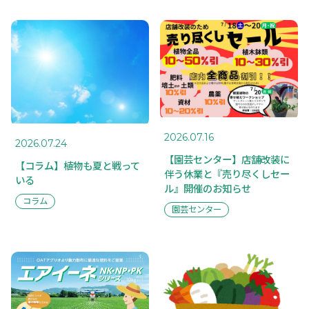
2026.07.16
2026.07.24
【園芸センター】店舗改装に
【コラム】植物も夏と戦って
伴う休業と『売り尽くしセー
いる
TOP
SUSTAINABILITY
ル』開催のお知らせ
トップページ
サスティナ
コラム
ビリティ
園芸センター
ABOUT US
私たちに
RECRUIT
ついて
採用情報
COMPANY
TOPICS
会社概要
トピックス