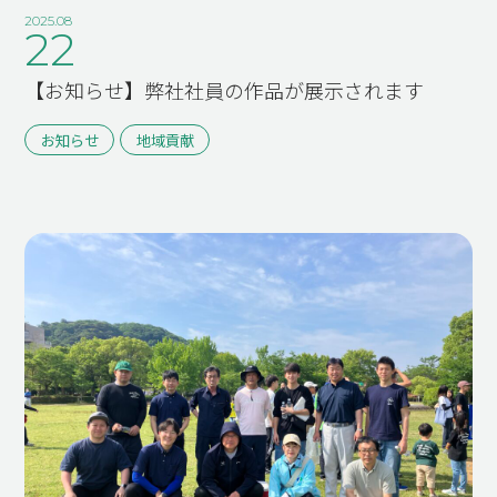
2025.08
22
【お知らせ】弊社社員の作品が展示されます
お知らせ
地域貢献
TOP
SUSTAINABILITY
トップページ
サスティナ
ビリティ
ABOUT US
私たちに
RECRUIT
ついて
採用情報
COMPANY
TOPICS
会社概要
トピックス
BUSINESS
事業案内
CASE STUDY