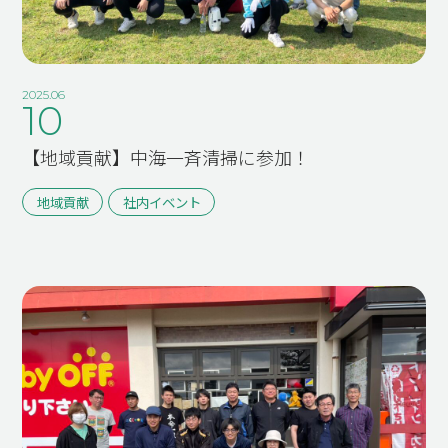
事例紹介
2025.06
10
【地域貢献】中海一斉清掃に参加！
MAIL FORM
地域貢献
社内イベント
PRIVACY POLICY